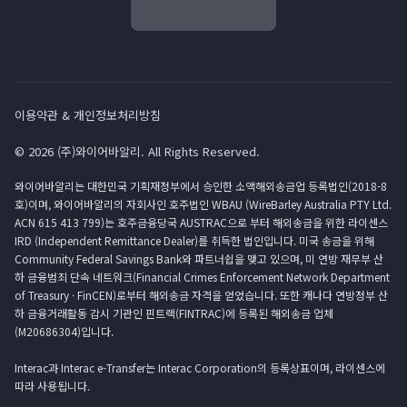
이용약관 & 개인정보처리방침
© 2026 (주)와이어바알리. All Rights Reserved.
와이어바알리는 대한민국 기획재정부에서 승인한 소액해외송금업 등록법인(2018-8
호)이며, 와이어바알리의 자회사인 호주법인 WBAU (WireBarley Australia PTY Ltd.
ACN 615 413 799)는 호주금융당국 AUSTRAC으로 부터 해외송금을 위한 라이센스
IRD (Independent Remittance Dealer)를 취득한 법인입니다. 미국 송금을 위해
Community Federal Savings Bank와 파트너쉽을 맺고 있으며, 미 연방 재무부 산
하 금융범죄 단속 네트워크(Financial Crimes Enforcement Network Department
of Treasury · FinCEN)로부터 해외송금 자격을 얻었습니다. 또한 캐나다 연방정부 산
하 금융거래활동 감시 기관인 핀트랙(FINTRAC)에 등록된 해외송금 업체
(M20686304)입니다.
Interac과 Interac e-Transfer는 Interac Corporation의 등록상표이며, 라이센스에
따라 사용됩니다.