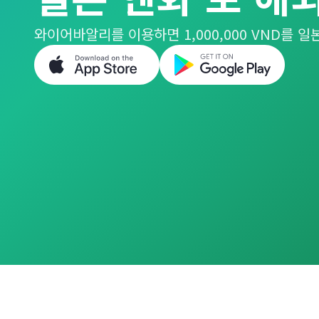
와이어바알리를 이용하면 1,000,000 VND를 일