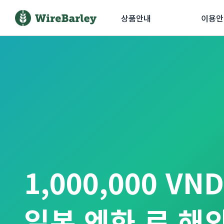
상품안내
이용안
1,000,000 V
일본 엔화 로 해