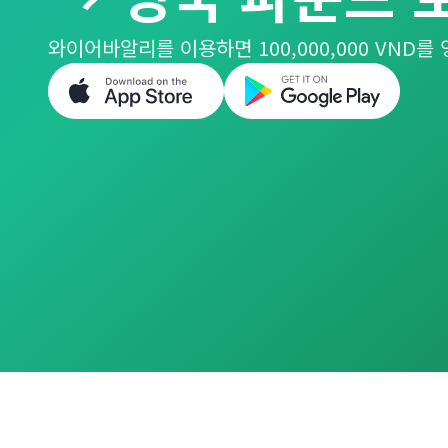
와이어바알리를 이용하면 100,000,000 VND를