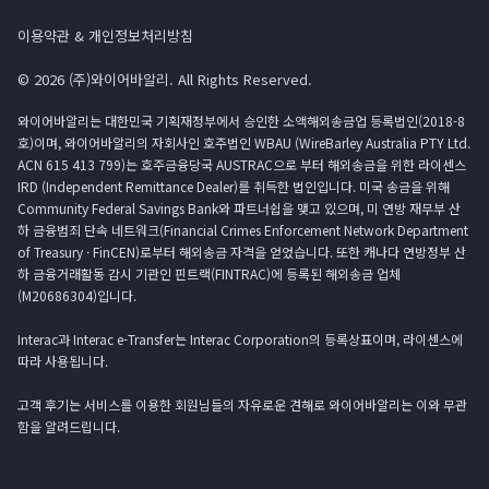
이용약관 & 개인정보처리방침
© 2026 (주)와이어바알리. All Rights Reserved.
와이어바알리는 대한민국 기획재정부에서 승인한 소액해외송금업 등록법인(2018-8
호)이며, 와이어바알리의 자회사인 호주법인 WBAU (WireBarley Australia PTY Ltd.
ACN 615 413 799)는 호주금융당국 AUSTRAC으로 부터 해외송금을 위한 라이센스
IRD (Independent Remittance Dealer)를 취득한 법인입니다. 미국 송금을 위해
Community Federal Savings Bank와 파트너쉽을 맺고 있으며, 미 연방 재무부 산
하 금융범죄 단속 네트워크(Financial Crimes Enforcement Network Department
of Treasury · FinCEN)로부터 해외송금 자격을 얻었습니다. 또한 캐나다 연방정부 산
하 금융거래활동 감시 기관인 핀트랙(FINTRAC)에 등록된 해외송금 업체
(M20686304)입니다.
Interac과 Interac e-Transfer는 Interac Corporation의 등록상표이며, 라이센스에
따라 사용됩니다.
고객 후기는 서비스를 이용한 회원님들의 자유로운 견해로 와이어바알리는 이와 무관
함을 알려드립니다.