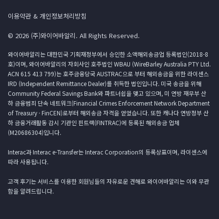
이용약관 & 개인정보처리방침
© 2026 (주)와이어바알리. All Rights Reserved.
와이어바알리는 대한민국 기획재정부에서 승인한 소액해외송금업 등록법인(2018-8
호)이며, 와이어바알리의 자회사인 호주법인 WBAU (WireBarley Australia PTY Ltd.
ACN 615 413 799)는 호주금융당국 AUSTRAC으로 부터 해외송금을 위한 라이센스
IRD (Independent Remittance Dealer)를 취득한 법인입니다. 미국 송금을 위해
Community Federal Savings Bank와 파트너쉽을 맺고 있으며, 미 연방 재무부 산
하 금융범죄 단속 네트워크(Financial Crimes Enforcement Network Department
of Treasury · FinCEN)로부터 해외송금 자격을 얻었습니다. 또한 캐나다 연방정부 산
하 금융거래활동 감시 기관인 핀트랙(FINTRAC)에 등록된 해외송금 업체
(M20686304)입니다.
Interac과 Interac e-Transfer는 Interac Corporation의 등록상표이며, 라이센스에
따라 사용됩니다.
고객 후기는 서비스를 이용한 회원님들의 자유로운 견해로 와이어바알리는 이와 무관
함을 알려드립니다.