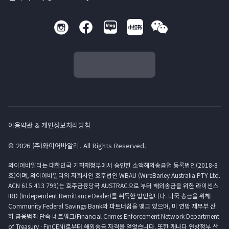
이용약관 & 개인정보처리방침
© 2026 (주)와이어바알리. All Rights Reserved.
와이어바알리는 대한민국 기획재정부에서 승인한 소액해외송금업 등록법인(2018-8
호)이며, 와이어바알리의 자회사인 호주법인 WBAU (WireBarley Australia PTY Ltd.
ACN 615 413 799)는 호주금융당국 AUSTRAC으로 부터 해외송금을 위한 라이센스
IRD (Independent Remittance Dealer)를 취득한 법인입니다. 미국 송금을 위해
Community Federal Savings Bank와 파트너쉽을 맺고 있으며, 미 연방 재무부 산
하 금융범죄 단속 네트워크(Financial Crimes Enforcement Network Department
of Treasury · FinCEN)로부터 해외송금 자격을 얻었습니다. 또한 캐나다 연방정부 산