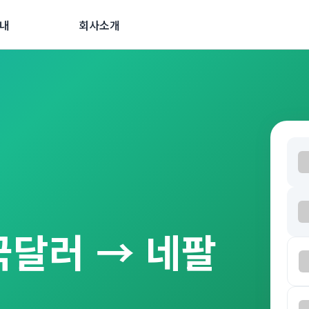
내
회사소개
미국달러 → 네팔