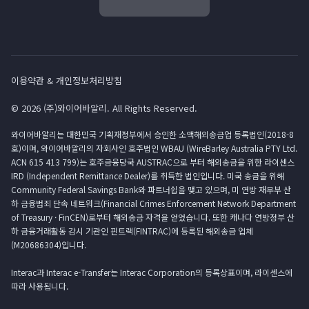
이용약관 & 개인정보처리방침
© 2026 (주)와이어바알리. All Rights Reserved.
와이어바알리는 대한민국 기획재정부에서 승인한 소액해외송금업 등록법인(2018-8
호)이며, 와이어바알리의 자회사인 호주법인 WBAU (WireBarley Australia PTY Ltd.
ACN 615 413 799)는 호주금융당국 AUSTRAC으로 부터 해외송금을 위한 라이센스
IRD (Independent Remittance Dealer)를 취득한 법인입니다. 미국 송금을 위해
Community Federal Savings Bank와 파트너쉽을 맺고 있으며, 미 연방 재무부 산
하 금융범죄 단속 네트워크(Financial Crimes Enforcement Network Department
of Treasury · FinCEN)로부터 해외송금 자격을 얻었습니다. 또한 캐나다 연방정부 산
하 금융거래활동 감시 기관인 핀트랙(FINTRAC)에 등록된 해외송금 업체
(M20686304)입니다.
Interac과 Interac e-Transfer는 Interac Corporation의 등록상표이며, 라이센스에
따라 사용됩니다.