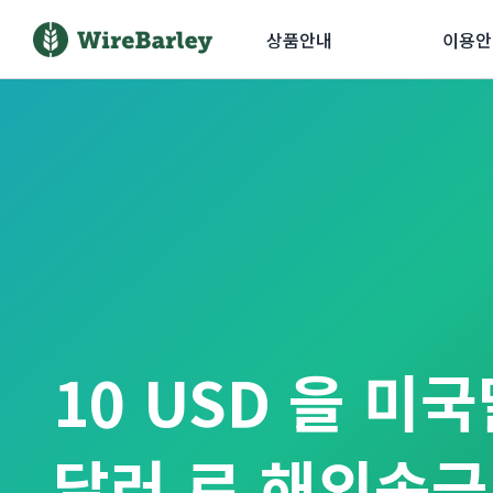
상품안내
이용안
10 USD 을 미
달러 로 해외송금