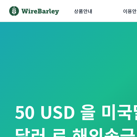
상품안내
이용안
50 USD 을 미
달러 로 해외송금