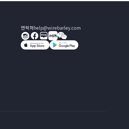
연락처
help@wirebarley.com