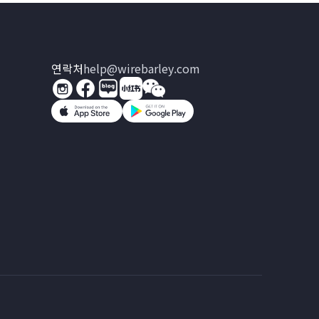
연락처
help@wirebarley.com