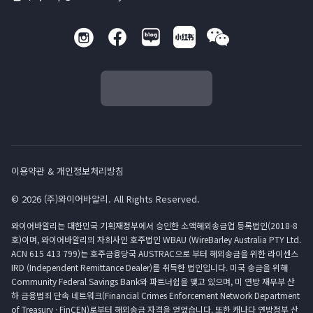
이용약관 & 개인정보처리방침
© 2026 (주)와이어바알리. All Rights Reserved.
와이어바알리는 대한민국 기획재정부에서 승인한 소액해외송금업 등록법인(2018-8
호)이며, 와이어바알리의 자회사인 호주법인 WBAU (WireBarley Australia PTY Ltd.
ACN 615 413 799)는 호주금융당국 AUSTRAC으로 부터 해외송금을 위한 라이센스
IRD (Independent Remittance Dealer)를 취득한 법인입니다. 미국 송금을 위해
Community Federal Savings Bank와 파트너쉽을 맺고 있으며, 미 연방 재무부 산
하 금융범죄 단속 네트워크(Financial Crimes Enforcement Network Department
of Treasury · FinCEN)로부터 해외송금 자격을 얻었습니다. 또한 캐나다 연방정부 산