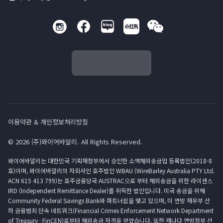
이용약관 & 개인정보처리방침
© 2026 (주)와이어바알리. All Rights Reserved.
와이어바알리는 대한민국 기획재정부에서 승인한 소액해외송금업 등록법인(2018-8
호)이며, 와이어바알리의 자회사인 호주법인 WBAU (WireBarley Australia PTY Ltd.
ACN 615 413 799)는 호주금융당국 AUSTRAC으로 부터 해외송금을 위한 라이센스
IRD (Independent Remittance Dealer)를 취득한 법인입니다. 미국 송금을 위해
Community Federal Savings Bank와 파트너쉽을 맺고 있으며, 미 연방 재무부 산
하 금융범죄 단속 네트워크(Financial Crimes Enforcement Network Department
of Treasury · FinCEN)로부터 해외송금 자격을 얻었습니다. 또한 캐나다 연방정부 산