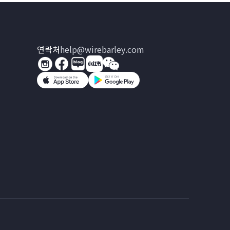
연락처
help@wirebarley.com