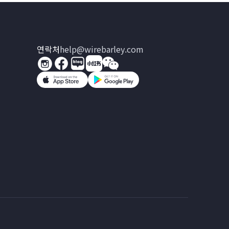
연락처
help@wirebarley.com