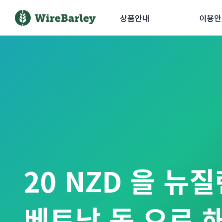
상품안내
이용안
20 NZD 을 뉴
베트남 동 으로 