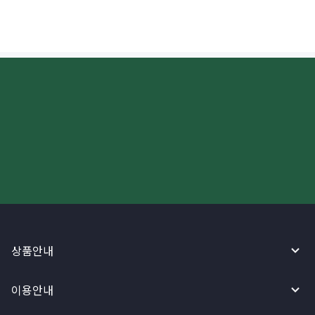
더 빠르고 간편한 해외송금, 지금
와이어바알리 앱으로 시작하세요!
상품안내
이용안내