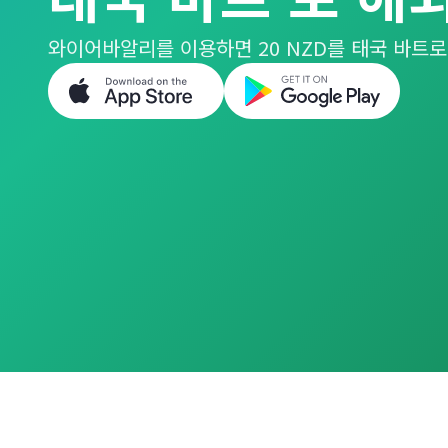
와이어바알리를 이용하면 20 NZD를 태국 바트로