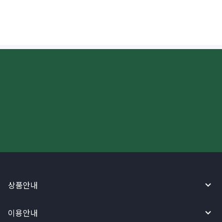
더 빠르고 간편한 해외송금, 지금
와이어바알리 앱으로 시작하세요!
상품안내
이용안내