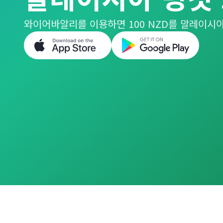
와이어바알리를 이용하면 100 NZD를 말레이시아