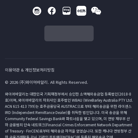
이용약관 & 개인정보처리방침
© 2026 (주)와이어바알리. All Rights Reserved.
와이어바알리는 대한민국 기획재정부에서 승인한 소액해외송금업 등록법인(2018-8
호)이며, 와이어바알리의 자회사인 호주법인 WBAU (WireBarley Australia PTY Ltd.
ACN 615 413 799)는 호주금융당국 AUSTRAC으로 부터 해외송금을 위한 라이센스
IRD (Independent Remittance Dealer)를 취득한 법인입니다. 미국 송금을 위해
Community Federal Savings Bank와 파트너쉽을 맺고 있으며, 미 연방 재무부 산
하 금융범죄 단속 네트워크(Financial Crimes Enforcement Network Department
of Treasury · FinCEN)로부터 해외송금 자격을 얻었습니다. 또한 캐나다 연방정부 산
하 금융거래활동 감시 기관인 핀트랙(FINTRAC)에 등록된 해외송금 업체