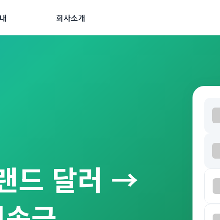
내
회사소개
질랜드 달러 →
외송금