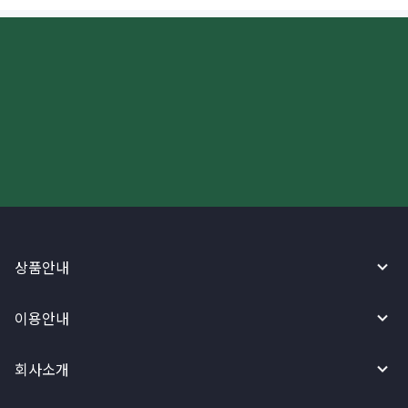
더 빠르고 간편한 해외송금, 지금
와이어바알리 앱으로 시작하세요!
상품안내
이용안내
회사소개