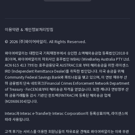
이용약관 & 개인정보처리방침
© 2026 (주)와이어바알리. All Rights Reserved.
와이어바알리는 대한민국 기획재정부에서 승인한 소액해외송금업 등록법인(2018-8
호)이며, 와이어바알리의 자회사인 호주법인 WBAU (WireBarley Australia PTY Ltd.
ACN 615 413 799)는 호주금융당국 AUSTRAC으로 부터 해외송금을 위한 라이센스
IRD (Independent Remittance Dealer)를 취득한 법인입니다. 미국 송금을 위해
Community Federal Savings Bank와 파트너쉽을 맺고 있으며, 미 연방 재무부 산
하 금융범죄 단속 네트워크(Financial Crimes Enforcement Network Department
of Treasury · FinCEN)로부터 해외송금 자격을 얻었습니다. 또한 캐나다 연방정부 산
하 금융거래활동 감시 기관인 핀트랙(FINTRAC)에 등록된 해외송금 업체
(M20686304)입니다.
Interac과 Interac e-Transfer는 Interac Corporation의 등록상표이며, 라이센스에
따라 사용됩니다.
고객 후기는 서비스를 이용한 회원님들의 자유로운 견해로 와이어바알리는 이와 무관