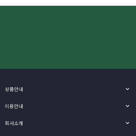
더 빠르고 간편한 해외송금, 지금
와이어바알리 앱으로 시작하세요!
상품안내
이용안내
회사소개