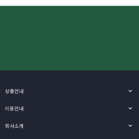
더 빠르고 간편한 해외송금, 지금
와이어바알리 앱으로 시작하세요!
상품안내
이용안내
회사소개