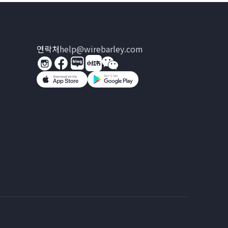
연락처
help@wirebarley.com