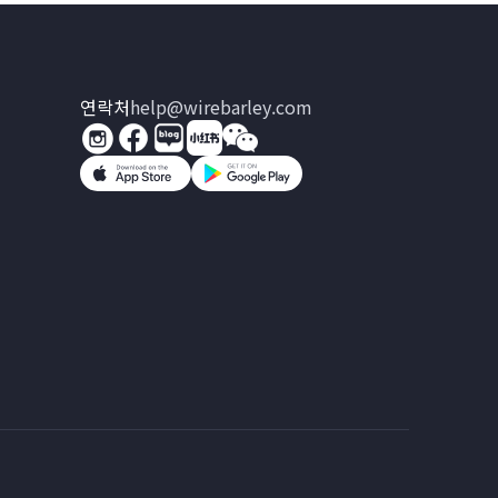
연락처
help@wirebarley.com