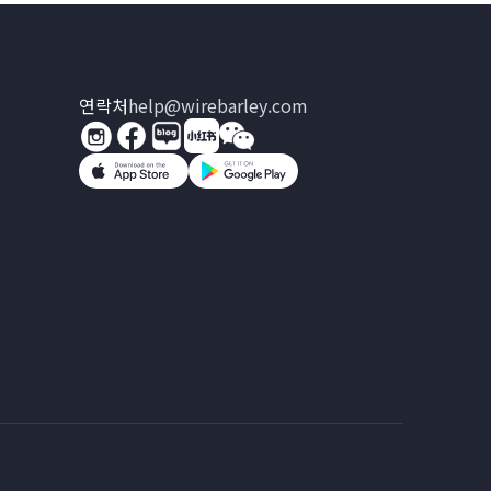
연락처
help@wirebarley.com