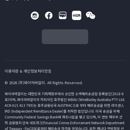
이용약관 & 개인정보처리방침
© 2026 (주)와이어바알리. All Rights Reserved.
와이어바알리는 대한민국 기획재정부에서 승인한 소액해외송금업 등록법인(2018-8
호)이며, 와이어바알리의 자회사인 호주법인 WBAU (WireBarley Australia PTY Ltd.
ACN 615 413 799)는 호주금융당국 AUSTRAC으로 부터 해외송금을 위한 라이센스
IRD (Independent Remittance Dealer)를 취득한 법인입니다. 미국 송금을 위해
Community Federal Savings Bank와 파트너쉽을 맺고 있으며, 미 연방 재무부 산
하 금융범죄 단속 네트워크(Financial Crimes Enforcement Network Department
of Treasury · FinCEN)로부터 해외송금 자격을 얻었습니다. 또한 캐나다 연방정부 산