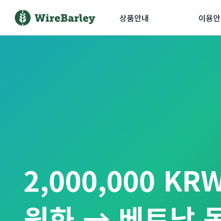
상품안내
이용안
2,000,000 K
원화 → 베트남 