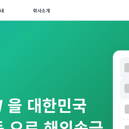
내
회사소개
RW 을 대한민국
동 으로 해외송금