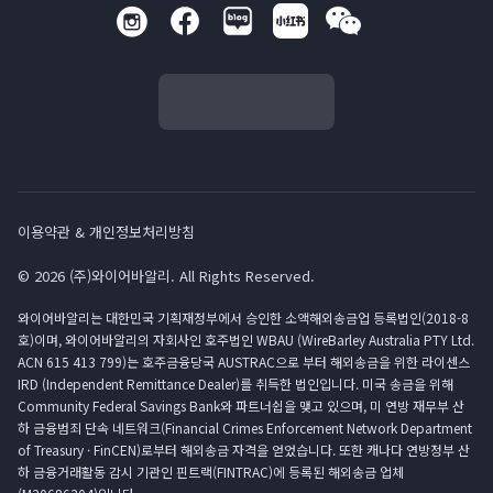
이용약관 & 개인정보처리방침
© 2026 (주)와이어바알리. All Rights Reserved.
와이어바알리는 대한민국 기획재정부에서 승인한 소액해외송금업 등록법인(2018-8
호)이며, 와이어바알리의 자회사인 호주법인 WBAU (WireBarley Australia PTY Ltd.
ACN 615 413 799)는 호주금융당국 AUSTRAC으로 부터 해외송금을 위한 라이센스
IRD (Independent Remittance Dealer)를 취득한 법인입니다. 미국 송금을 위해
Community Federal Savings Bank와 파트너쉽을 맺고 있으며, 미 연방 재무부 산
하 금융범죄 단속 네트워크(Financial Crimes Enforcement Network Department
of Treasury · FinCEN)로부터 해외송금 자격을 얻었습니다. 또한 캐나다 연방정부 산
하 금융거래활동 감시 기관인 핀트랙(FINTRAC)에 등록된 해외송금 업체