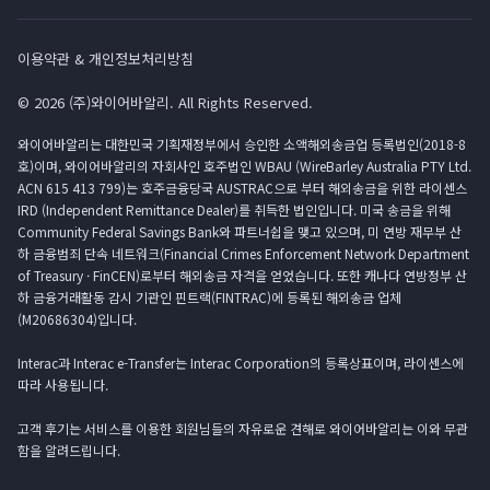
이용약관 & 개인정보처리방침
© 2026 (주)와이어바알리. All Rights Reserved.
와이어바알리는 대한민국 기획재정부에서 승인한 소액해외송금업 등록법인(2018-8
호)이며, 와이어바알리의 자회사인 호주법인 WBAU (WireBarley Australia PTY Ltd.
ACN 615 413 799)는 호주금융당국 AUSTRAC으로 부터 해외송금을 위한 라이센스
IRD (Independent Remittance Dealer)를 취득한 법인입니다. 미국 송금을 위해
Community Federal Savings Bank와 파트너쉽을 맺고 있으며, 미 연방 재무부 산
하 금융범죄 단속 네트워크(Financial Crimes Enforcement Network Department
of Treasury · FinCEN)로부터 해외송금 자격을 얻었습니다. 또한 캐나다 연방정부 산
하 금융거래활동 감시 기관인 핀트랙(FINTRAC)에 등록된 해외송금 업체
(M20686304)입니다.
Interac과 Interac e-Transfer는 Interac Corporation의 등록상표이며, 라이센스에
따라 사용됩니다.
고객 후기는 서비스를 이용한 회원님들의 자유로운 견해로 와이어바알리는 이와 무관
함을 알려드립니다.