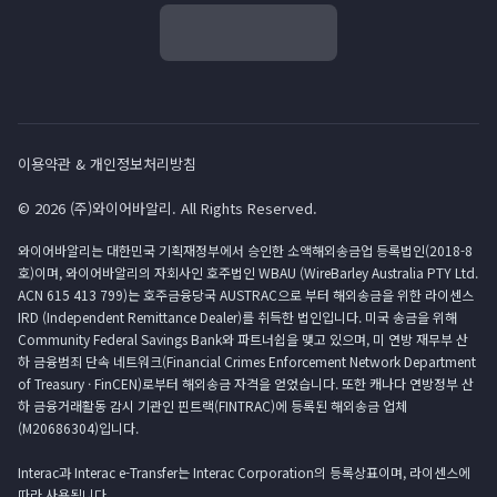
이용약관 & 개인정보처리방침
© 2026 (주)와이어바알리. All Rights Reserved.
와이어바알리는 대한민국 기획재정부에서 승인한 소액해외송금업 등록법인(2018-8
호)이며, 와이어바알리의 자회사인 호주법인 WBAU (WireBarley Australia PTY Ltd.
ACN 615 413 799)는 호주금융당국 AUSTRAC으로 부터 해외송금을 위한 라이센스
IRD (Independent Remittance Dealer)를 취득한 법인입니다. 미국 송금을 위해
Community Federal Savings Bank와 파트너쉽을 맺고 있으며, 미 연방 재무부 산
하 금융범죄 단속 네트워크(Financial Crimes Enforcement Network Department
of Treasury · FinCEN)로부터 해외송금 자격을 얻었습니다. 또한 캐나다 연방정부 산
하 금융거래활동 감시 기관인 핀트랙(FINTRAC)에 등록된 해외송금 업체
(M20686304)입니다.
Interac과 Interac e-Transfer는 Interac Corporation의 등록상표이며, 라이센스에
따라 사용됩니다.