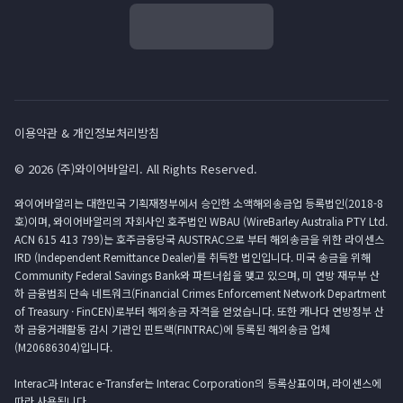
이용약관 & 개인정보처리방침
© 2026 (주)와이어바알리. All Rights Reserved.
와이어바알리는 대한민국 기획재정부에서 승인한 소액해외송금업 등록법인(2018-8
호)이며, 와이어바알리의 자회사인 호주법인 WBAU (WireBarley Australia PTY Ltd.
ACN 615 413 799)는 호주금융당국 AUSTRAC으로 부터 해외송금을 위한 라이센스
IRD (Independent Remittance Dealer)를 취득한 법인입니다. 미국 송금을 위해
Community Federal Savings Bank와 파트너쉽을 맺고 있으며, 미 연방 재무부 산
하 금융범죄 단속 네트워크(Financial Crimes Enforcement Network Department
of Treasury · FinCEN)로부터 해외송금 자격을 얻었습니다. 또한 캐나다 연방정부 산
하 금융거래활동 감시 기관인 핀트랙(FINTRAC)에 등록된 해외송금 업체
(M20686304)입니다.
Interac과 Interac e-Transfer는 Interac Corporation의 등록상표이며, 라이센스에
따라 사용됩니다.