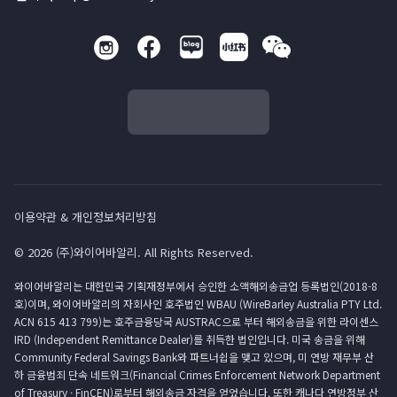
이용약관 & 개인정보처리방침
© 2026 (주)와이어바알리. All Rights Reserved.
와이어바알리는 대한민국 기획재정부에서 승인한 소액해외송금업 등록법인(2018-8
호)이며, 와이어바알리의 자회사인 호주법인 WBAU (WireBarley Australia PTY Ltd.
ACN 615 413 799)는 호주금융당국 AUSTRAC으로 부터 해외송금을 위한 라이센스
IRD (Independent Remittance Dealer)를 취득한 법인입니다. 미국 송금을 위해
Community Federal Savings Bank와 파트너쉽을 맺고 있으며, 미 연방 재무부 산
하 금융범죄 단속 네트워크(Financial Crimes Enforcement Network Department
of Treasury · FinCEN)로부터 해외송금 자격을 얻었습니다. 또한 캐나다 연방정부 산