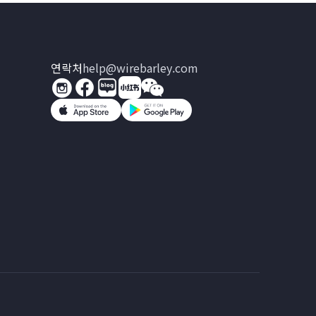
연락처
help@wirebarley.com