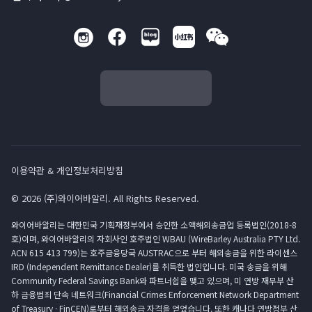
이용약관 & 개인정보처리방침
© 2026 (주)와이어바알리. All Rights Reserved.
와이어바알리는 대한민국 기획재정부에서 승인한 소액해외송금업 등록법인(2018-8
호)이며, 와이어바알리의 자회사인 호주법인 WBAU (WireBarley Australia PTY Ltd.
ACN 615 413 799)는 호주금융당국 AUSTRAC으로 부터 해외송금을 위한 라이센스
IRD (Independent Remittance Dealer)를 취득한 법인입니다. 미국 송금을 위해
Community Federal Savings Bank와 파트너쉽을 맺고 있으며, 미 연방 재무부 산
하 금융범죄 단속 네트워크(Financial Crimes Enforcement Network Department
of Treasury · FinCEN)로부터 해외송금 자격을 얻었습니다. 또한 캐나다 연방정부 산