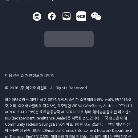
이용약관 & 개인정보처리방침
© 2026 (주)와이어바알리. All Rights Reserved.
와이어바알리는 대한민국 기획재정부에서 승인한 소액해외송금업 등록법인(2018-8
호)이며, 와이어바알리의 자회사인 호주법인 WBAU (WireBarley Australia PTY Ltd.
ACN 615 413 799)는 호주금융당국 AUSTRAC으로 부터 해외송금을 위한 라이센스
IRD (Independent Remittance Dealer)를 취득한 법인입니다. 미국 송금을 위해
Community Federal Savings Bank와 파트너쉽을 맺고 있으며, 미 연방 재무부 산
하 금융범죄 단속 네트워크(Financial Crimes Enforcement Network Department
of Treasury · FinCEN)로부터 해외송금 자격을 얻었습니다. 또한 캐나다 연방정부 산