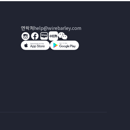
연락처
help@wirebarley.com