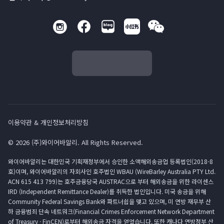
이용약관 & 개인정보처리방침
© 2026 (주)와이어바알리. All Rights Reserved.
와이어바알리는 대한민국 기획재정부에서 승인한 소액해외송금업 등록법인(2018-8
호)이며, 와이어바알리의 자회사인 호주법인 WBAU (WireBarley Australia PTY Ltd.
ACN 615 413 799)는 호주금융당국 AUSTRAC으로 부터 해외송금을 위한 라이센스
IRD (Independent Remittance Dealer)를 취득한 법인입니다. 미국 송금을 위해
Community Federal Savings Bank와 파트너쉽을 맺고 있으며, 미 연방 재무부 산
하 금융범죄 단속 네트워크(Financial Crimes Enforcement Network Department
of Treasury · FinCEN)로부터 해외송금 자격을 얻었습니다. 또한 캐나다 연방정부 산