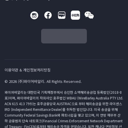
이용약관 & 개인정보처리방침
© 2026 (주)와이어바알리. All Rights Reserved.
와이어바알리는 대한민국 기획재정부에서 승인한 소액해외송금업 등록법인(2018-8
호)이며, 와이어바알리의 자회사인 호주법인 WBAU (WireBarley Australia PTY Ltd.
ACN 615 413 799)는 호주금융당국 AUSTRAC으로 부터 해외송금을 위한 라이센스
IRD (Independent Remittance Dealer)를 취득한 법인입니다. 미국 송금을 위해
Community Federal Savings Bank와 파트너쉽을 맺고 있으며, 미 연방 재무부 산
하 금융범죄 단속 네트워크(Financial Crimes Enforcement Network Department
of Treasury · FinCEN)로부터 해외송금 자격을 얻었습니다. 또한 캐나다 연방정부 산