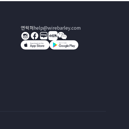
연락처
help@wirebarley.com