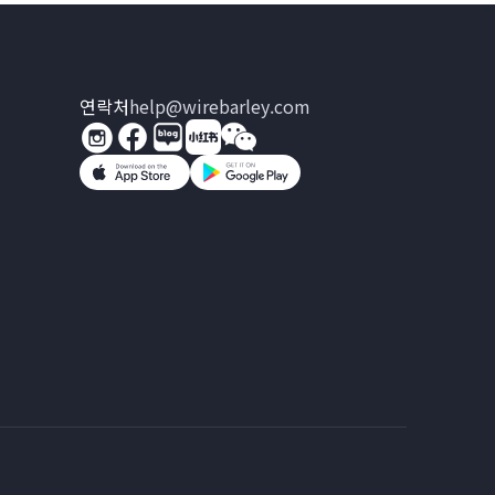
연락처
help@wirebarley.com