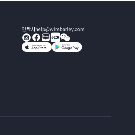
연락처
help@wirebarley.com