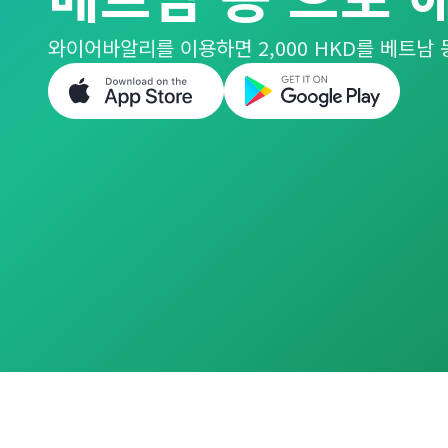
와이어바알리를 이용하면 2,000 HKD를 베트남 