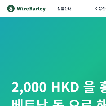
상품안내
이용안
2,000 HKD 을
베트남 동 으로 