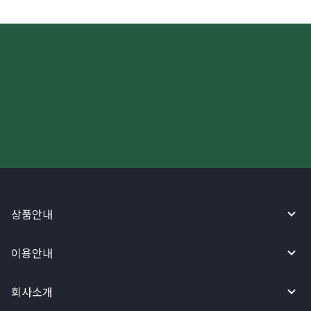
더 빠르고 간편한 해외송금, 지금
와이어바알리 앱으로 시작하세요!
상품안내
이용안내
회사소개