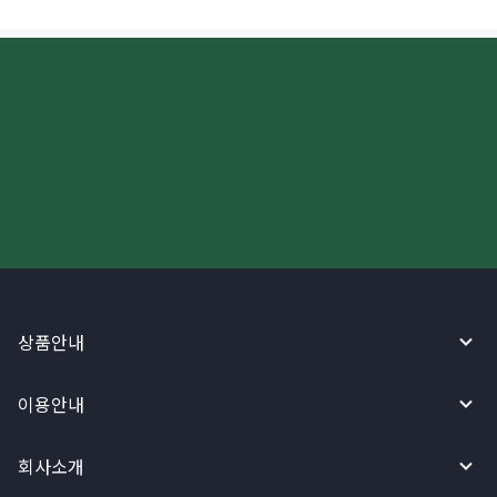
더 빠르고 간편한 해외송금, 지금
와이어바알리 앱으로 시작하세요!
상품안내
이용안내
회사소개