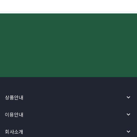
더 빠르고 간편한 해외송금, 지금
와이어바알리 앱으로 시작하세요!
상품안내
이용안내
회사소개